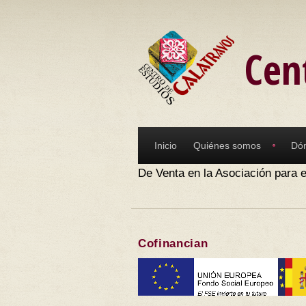
Pasar al contenido principal
Cen
Inicio
Quiénes somos
Dó
De Venta en la Asociación para e
Cofinancian