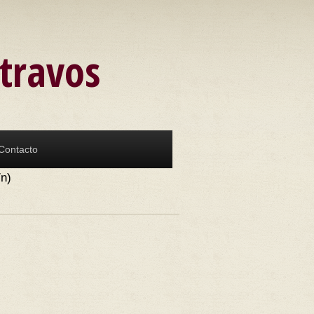
atravos
Contacto
/n)