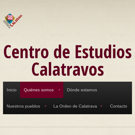
Pasar al contenido principal
Centro de Estudios
Calatravos
Inicio
Quiénes somos
Dónde estamos
Nuestros pueblos
La Orden de Calatrava
Contacto