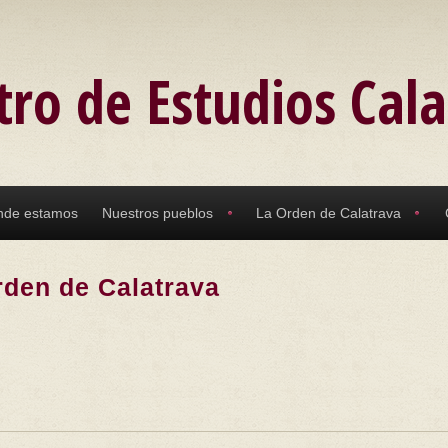
tro de Estudios Cal
nde estamos
Nuestros pueblos
La Orden de Calatrava
rden de Calatrava