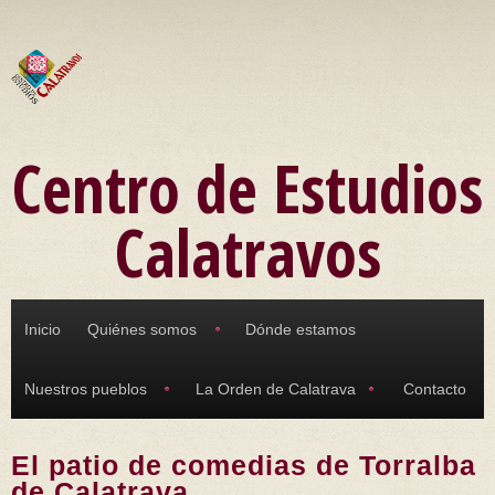
Pasar al contenido principal
Centro de Estudios
Calatravos
Inicio
Quiénes somos
Dónde estamos
Nuestros pueblos
La Orden de Calatrava
Contacto
El patio de comedias de Torralba
de Calatrava